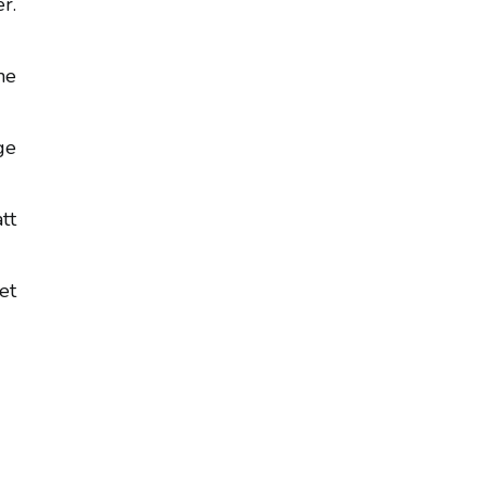
r.
he
ge
tt
et