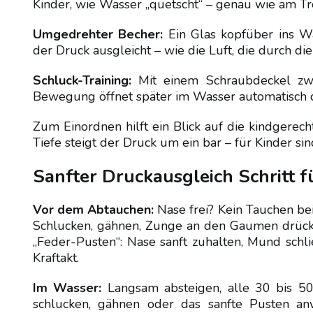
Kinder, wie Wasser „quetscht“ – genau wie am T
Umgedrehter Becher:
Ein Glas kopfüber ins Wa
der Druck ausgleicht – wie die Luft, die durch di
Schluck-Training:
Mit einem Schraubdeckel zw
Bewegung öffnet später im Wasser automatisch d
Zum Einordnen hilft ein Blick auf die kindgere
Tiefe steigt der Druck um ein bar – für Kinder si
Sanfter Druckausgleich Schritt fü
Vor dem Abtauchen:
Nase frei? Kein Tauchen be
Schlucken, gähnen, Zunge an den Gaumen drück
„Feder-Pusten“: Nase sanft zuhalten, Mund schl
Kraftakt.
Im Wasser:
Langsam absteigen, alle 30 bis 50
schlucken, gähnen oder das sanfte Pusten anw