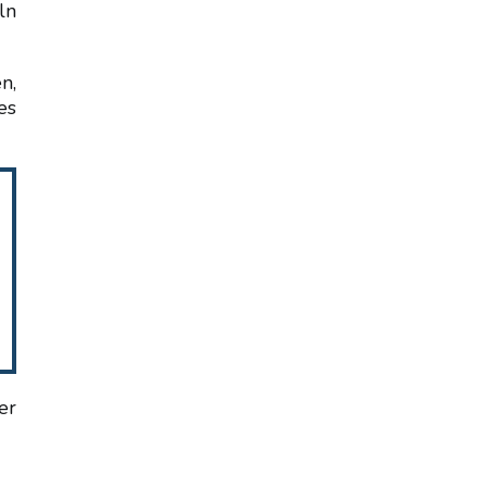
ln
n,
es
er