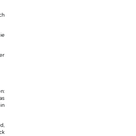
ch
ie
er
n:
as
in
d,
ck