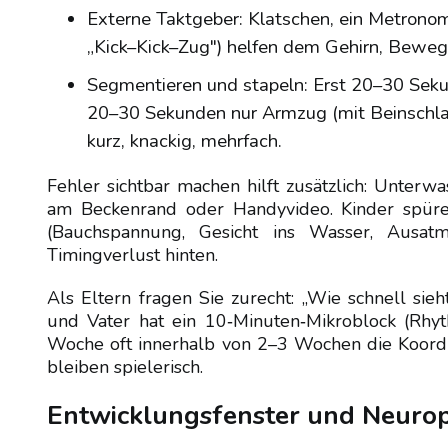
Externe Taktgeber: Klatschen, ein Metrono
„Kick–Kick–Zug") helfen dem Gehirn, Beweg
Segmentieren und stapeln: Erst 20–30 Seku
20–30 Sekunden nur Armzug (mit Beinschl
kurz, knackig, mehrfach.
Fehler sichtbar machen hilft zusätzlich: Unterw
am Beckenrand oder Handyvideo. Kinder spüre
(Bauchspannung, Gesicht ins Wasser, Ausat
Timingverlust hinten.
Als Eltern fragen Sie zurecht: „Wie schnell sie
und Vater hat ein 10‑Minuten‑Mikroblock (Rh
Woche oft innerhalb von 2–3 Wochen die Koordin
bleiben spielerisch.
Entwicklungsfenster und Neuroph