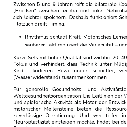
Zwischen 5 und 9 Jahren reift die bilaterale Ko
„Brücken" zwischen rechter und linker Gehirnhä
sich leichter speichern. Deshalb funktioniert S
Plötzlich greift Timing.
Rhythmus schlägt Kraft: Motorisches Lernen
sauberer Takt reduziert die Variabilität – un
Kurze Sets mit hoher Qualität sind wichtig: 20
Fokus und verhindert, dass Technik unter Müdigk
Kinder kodieren Bewegungen schneller, w
(Wasserwiderstand) zusammenkommen.
Für generelle Gesundheits- und Aktivitätsl
Weltgesundheitsorganisation: Die Leitlinien der
W
und spielerische Aktivität als Motor der Entwi
motorischer Meilensteine bieten die Ressou
zuverlässige Orientierung. Und wer tiefer 
Neuroplastizität einsteigen möchte, findet bei d