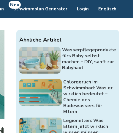
Neu
an
Schwimmplan Generator
Login
Englisch
Ähnliche Artikel
Wasserpflegeprodukte
fürs Baby selbst
machen – DIY, sanft zur
Babyhaut
Chlorgeruch im
Schwimmbad: Was er
wirklich bedeutet –
Chemie des
Badewassers für
Eltern
Legionellen: Was
Eltern jetzt wirklich
d
wissen müssen