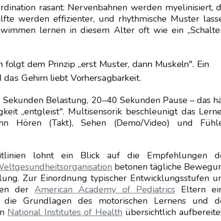
ordination rasant: Nervenbahnen werden myelinisiert, d
lfte werden effizienter, und rhythmische Muster lass
chwimmen lernen in diesem Alter oft wie ein „Schalter
 folgt dem Prinzip „erst Muster, dann Muskeln". Ein
d das Gehirn liebt Vorhersagbarkeit.
–40 Sekunden Belastung, 20–40 Sekunden Pause – das hä
eit „entgleist". Multisensorik beschleunigt das Lerne
enn Hören (Takt), Sehen (Demo/Video) und Fühl
eitlinien lohnt ein Blick auf die Empfehlungen d
eltgesundheitsorganisation
betonen tägliche Bewegu
cklung. Zur Einordnung typischer Entwicklungsstufen u
rcen der
American Academy of Pediatrics
Eltern ei
in die Grundlagen des motorischen Lernens und d
en
National Institutes of Health
übersichtlich aufbereite