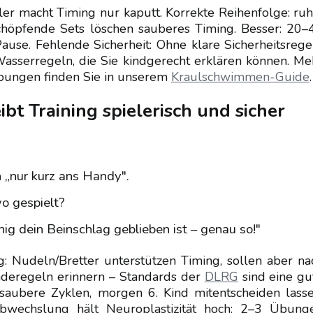
ler macht Timing nur kaputt. Korrekte Reihenfolge: ruh
rschöpfende Sets löschen sauberes Timing. Besser: 20–
use. Fehlende Sicherheit: Ohne klare Sicherheitsrege
Wasserregeln, die Sie kindgerecht erklären können. Me
bungen finden Sie in unserem
Kraulschwimmen-Guide
.
ibt Training spielerisch und sicher
n „nur kurz ans Handy".
o gespielt?
ig dein Beinschlag geblieben ist – genau so!"
ng: Nudeln/Bretter unterstützen Timing, sollen aber na
deregeln erinnern – Standards der
DLRG
sind eine gu
 saubere Zyklen, morgen 6. Kind mitentscheiden lasse
Abwechslung hält Neuroplastizität hoch: 2–3 Übung