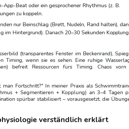
m-App-Beat oder ein gesprochener Rhythmus (z. B.
ungen zu koppeln.
nden nur Beinschlag (Brett, Nudeln, Rand halten), da
ag im Hintergrund). Danach 20–30 Sekunden Kopplung
asserbild (transparentes Fenster im Beckenrand), Spieg
n Timing, wenn sie es sehen. Eine ruhige Wasserla
men) befreit Ressourcen fürs Timing. Chaos vorn
ht man Fortschritt?" In meiner Praxis als Schwimmtrain
ythmus + Segmentieren + Kopplung) an 3–4 Tagen p
ation spürbar stabilisiert – vorausgesetzt, die Übung
ysiologie verständlich erklärt