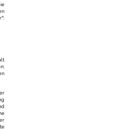
ie
en
":
lt
n:
en
er
ng
nd
ne
er
te