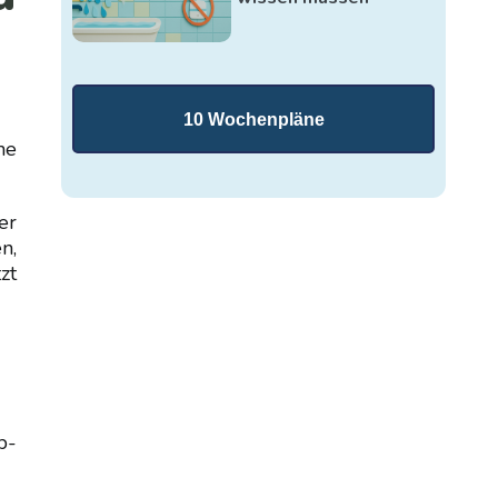
10 Wochenpläne
he
er
n,
zt
b-