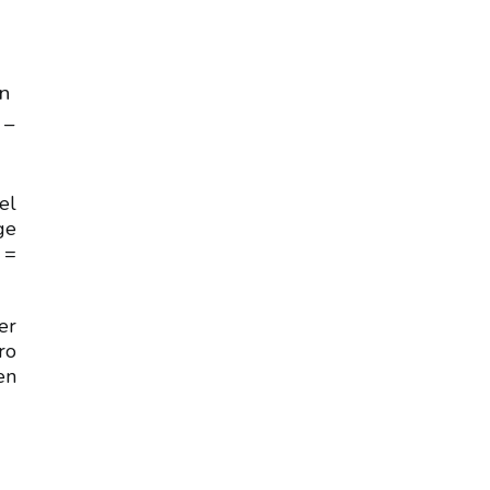
nn
 –
el
ge
 =
er
ro
en