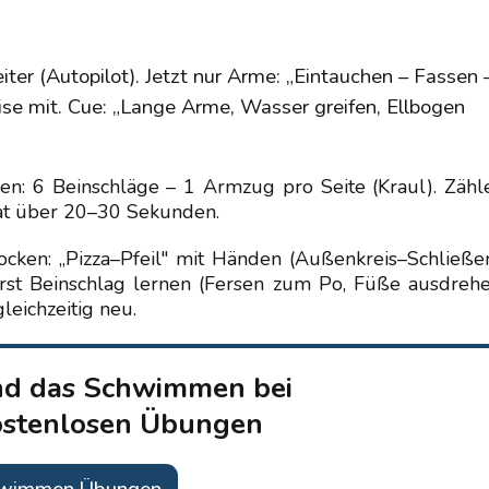
ter (Autopilot). Jetzt nur Arme: „Eintauchen – Fassen 
ise mit. Cue: „Lange Arme, Wasser greifen, Ellbogen
n: 6 Beinschläge – 1 Armzug pro Seite (Kraul). Zähl
eat über 20–30 Sekunden.
Trocken: „Pizza–Pfeil" mit Händen (Außenkreis–Schließe
erst Beinschlag lernen (Fersen zum Po, Füße ausdrehe
eichzeitig neu.
nd das Schwimmen bei
ostenlosen Übungen