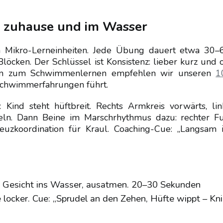
r zuhause und im Wasser
en Mikro-Lerneinheiten. Jede Übung dauert etwa 30–
cken. Der Schlüssel ist Konsistenz: lieber kurz und o
ngen zum Schwimmenlernen empfehlen wir unseren
1
 Schwimmerfahrungen führt.
ind steht hüftbreit. Rechts Armkreis vorwärts, lin
ln. Dann Beine im Marschrhythmus dazu: rechter F
uzkoordination für Kraul. Coaching-Cue: „Langsam i
, Gesicht ins Wasser, ausatmen. 20–30 Sekunden
 locker. Cue: „Sprudel an den Zehen, Hüfte wippt – Kn