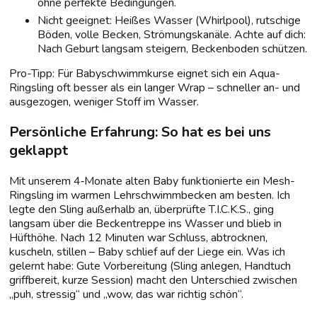
ohne perfekte Bedingungen.
Nicht geeignet: Heißes Wasser (Whirlpool), rutschige
Böden, volle Becken, Strömungskanäle. Achte auf dich:
Nach Geburt langsam steigern, Beckenboden schützen.
Pro-Tipp: Für Babyschwimmkurse eignet sich ein Aqua-
Ringsling oft besser als ein langer Wrap – schneller an- und
ausgezogen, weniger Stoff im Wasser.
Persönliche Erfahrung: So hat es bei uns
geklappt
Mit unserem 4‑Monate alten Baby funktionierte ein Mesh-
Ringsling im warmen Lehrschwimmbecken am besten. Ich
legte den Sling außerhalb an, überprüfte T.I.C.K.S., ging
langsam über die Beckentreppe ins Wasser und blieb in
Hüfthöhe. Nach 12 Minuten war Schluss, abtrocknen,
kuscheln, stillen – Baby schlief auf der Liege ein. Was ich
gelernt habe: Gute Vorbereitung (Sling anlegen, Handtuch
griffbereit, kurze Session) macht den Unterschied zwischen
„puh, stressig“ und „wow, das war richtig schön“.