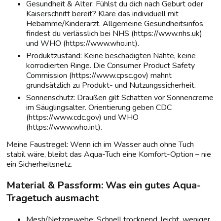
Gesundheit & Alter: Fühlst du dich nach Geburt oder
Kaiserschnitt bereit? Kläre das individuell mit
Hebamme/Kinderarzt. Allgemeine Gesundheitsinfos
findest du verlässlich bei NHS (https://www.nhs.uk)
und WHO (https://www.who.int).
Produktzustand: Keine beschädigten Nähte, keine
korrodierten Ringe. Die Consumer Product Safety
Commission (https://www.cpsc.gov) mahnt
grundsätzlich zu Produkt- und Nutzungssicherheit.
Sonnenschutz: Draußen gilt Schatten vor Sonnencreme
im Säuglingsalter. Orientierung geben CDC
(https://www.cdc.gov) und WHO
(https://www.who.int).
Meine Faustregel: Wenn ich im Wasser auch ohne Tuch
stabil wäre, bleibt das Aqua-Tuch eine Komfort-Option – nie
ein Sicherheitsnetz.
Material & Passform: Was ein gutes Aqua-
Tragetuch ausmacht
Mesh/Netzgewebe: Schnell trocknend, leicht, weniger