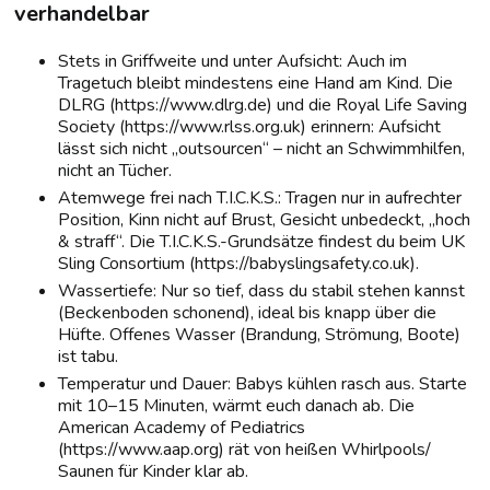
verhandelbar
Stets in Griffweite und unter Aufsicht: Auch im
Tragetuch bleibt mindestens eine Hand am Kind. Die
DLRG (https://www.dlrg.de) und die Royal Life Saving
Society (https://www.rlss.org.uk) erinnern: Aufsicht
lässt sich nicht „outsourcen“ – nicht an Schwimmhilfen,
nicht an Tücher.
Atemwege frei nach T.I.C.K.S.: Tragen nur in aufrechter
Position, Kinn nicht auf Brust, Gesicht unbedeckt, „hoch
& straff“. Die T.I.C.K.S.-Grundsätze findest du beim UK
Sling Consortium (https://babyslingsafety.co.uk).
Wassertiefe: Nur so tief, dass du stabil stehen kannst
(Beckenboden schonend), ideal bis knapp über die
Hüfte. Offenes Wasser (Brandung, Strömung, Boote)
ist tabu.
Temperatur und Dauer: Babys kühlen rasch aus. Starte
mit 10–15 Minuten, wärmt euch danach ab. Die
American Academy of Pediatrics
(https://www.aap.org) rät von heißen Whirlpools/
Saunen für Kinder klar ab.