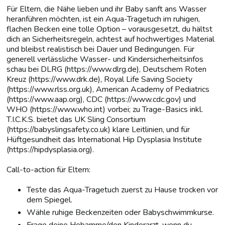
Für Eltern, die Nähe lieben und ihr Baby sanft ans Wasser
heranführen möchten, ist ein Aqua-Tragetuch im ruhigen,
flachen Becken eine tolle Option – vorausgesetzt, du hältst
dich an Sicherheitsregeln, achtest auf hochwertiges Material
und bleibst realistisch bei Dauer und Bedingungen. Für
generell verlässliche Wasser- und Kindersicherheitsinfos
schau bei DLRG (https://www.dlrg.de), Deutschem Roten
Kreuz (https://www.drk.de), Royal Life Saving Society
(https://www.rlss.org.uk), American Academy of Pediatrics
(https://www.aap.org), CDC (https://www.cdc.gov) und
WHO (https://www.who.int) vorbei; zu Trage-Basics inkl.
T.I.C.K.S. bietet das UK Sling Consortium
(https://babyslingsafety.co.uk) klare Leitlinien, und für
Hüftgesundheit das International Hip Dysplasia Institute
(https://hipdysplasia.org).
Call-to-action für Eltern:
Teste das Aqua-Tragetuch zuerst zu Hause trocken vor
dem Spiegel.
Wähle ruhige Beckenzeiten oder Babyschwimmkurse.