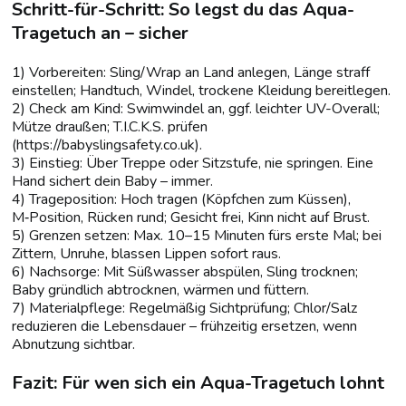
Schritt-für-Schritt: So legst du das Aqua-
Tragetuch an – sicher
1) Vorbereiten: Sling/Wrap an Land anlegen, Länge straff
einstellen; Handtuch, Windel, trockene Kleidung bereitlegen.
2) Check am Kind: Swimwindel an, ggf. leichter UV-Overall;
Mütze draußen; T.I.C.K.S. prüfen
(https://babyslingsafety.co.uk).
3) Einstieg: Über Treppe oder Sitzstufe, nie springen. Eine
Hand sichert dein Baby – immer.
4) Trageposition: Hoch tragen (Köpfchen zum Küssen),
M‑Position, Rücken rund; Gesicht frei, Kinn nicht auf Brust.
5) Grenzen setzen: Max. 10–15 Minuten fürs erste Mal; bei
Zittern, Unruhe, blassen Lippen sofort raus.
6) Nachsorge: Mit Süßwasser abspülen, Sling trocknen;
Baby gründlich abtrocknen, wärmen und füttern.
7) Materialpflege: Regelmäßig Sichtprüfung; Chlor/Salz
reduzieren die Lebensdauer – frühzeitig ersetzen, wenn
Abnutzung sichtbar.
Fazit: Für wen sich ein Aqua-Tragetuch lohnt