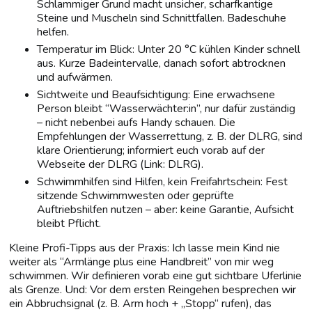
Schlammiger Grund macht unsicher, scharfkantige
Steine und Muscheln sind Schnittfallen. Badeschuhe
helfen.
Temperatur im Blick: Unter 20 °C kühlen Kinder schnell
aus. Kurze Badeintervalle, danach sofort abtrocknen
und aufwärmen.
Sichtweite und Beaufsichtigung: Eine erwachsene
Person bleibt “Wasserwächter:in”, nur dafür zuständig
– nicht nebenbei aufs Handy schauen. Die
Empfehlungen der Wasserrettung, z. B. der DLRG, sind
klare Orientierung; informiert euch vorab auf der
Webseite der DLRG (Link: DLRG).
Schwimmhilfen sind Hilfen, kein Freifahrtschein: Fest
sitzende Schwimmwesten oder geprüfte
Auftriebshilfen nutzen – aber: keine Garantie, Aufsicht
bleibt Pflicht.
Kleine Profi-Tipps aus der Praxis: Ich lasse mein Kind nie
weiter als “Armlänge plus eine Handbreit” von mir weg
schwimmen. Wir definieren vorab eine gut sichtbare Uferlinie
als Grenze. Und: Vor dem ersten Reingehen besprechen wir
ein Abbruchsignal (z. B. Arm hoch + „Stopp“ rufen), das