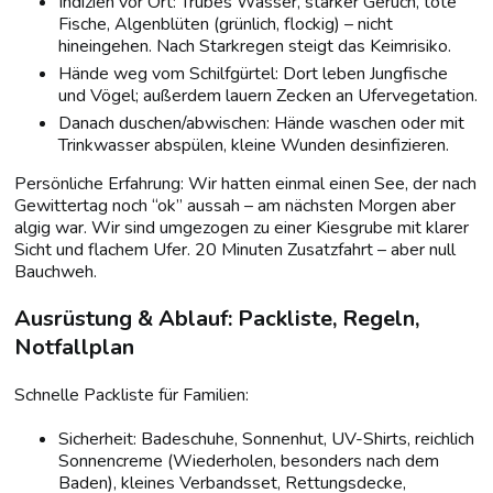
Indizien vor Ort: Trübes Wasser, starker Geruch, tote
Fische, Algenblüten (grünlich, flockig) – nicht
hineingehen. Nach Starkregen steigt das Keimrisiko.
Hände weg vom Schilfgürtel: Dort leben Jungfische
und Vögel; außerdem lauern Zecken an Ufervegetation.
Danach duschen/abwischen: Hände waschen oder mit
Trinkwasser abspülen, kleine Wunden desinfizieren.
Persönliche Erfahrung: Wir hatten einmal einen See, der nach
Gewittertag noch “ok” aussah – am nächsten Morgen aber
algig war. Wir sind umgezogen zu einer Kiesgrube mit klarer
Sicht und flachem Ufer. 20 Minuten Zusatzfahrt – aber null
Bauchweh.
Ausrüstung & Ablauf: Packliste, Regeln,
Notfallplan
Schnelle Packliste für Familien:
Sicherheit: Badeschuhe, Sonnenhut, UV-Shirts, reichlich
Sonnencreme (Wiederholen, besonders nach dem
Baden), kleines Verbandsset, Rettungsdecke,