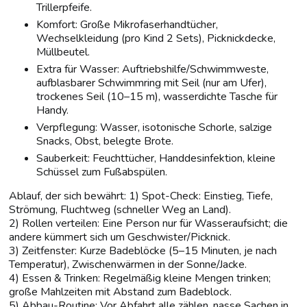
Trillerpfeife.
Komfort: Große Mikrofaserhandtücher,
Wechselkleidung (pro Kind 2 Sets), Picknickdecke,
Müllbeutel.
Extra für Wasser: Auftriebshilfe/Schwimmweste,
aufblasbarer Schwimmring mit Seil (nur am Ufer),
trockenes Seil (10–15 m), wasserdichte Tasche für
Handy.
Verpflegung: Wasser, isotonische Schorle, salzige
Snacks, Obst, belegte Brote.
Sauberkeit: Feuchttücher, Handdesinfektion, kleine
Schüssel zum Fußabspülen.
Ablauf, der sich bewährt: 1) Spot-Check: Einstieg, Tiefe,
Strömung, Fluchtweg (schneller Weg an Land).
2) Rollen verteilen: Eine Person nur für Wasseraufsicht; die
andere kümmert sich um Geschwister/Picknick.
3) Zeitfenster: Kurze Badeblöcke (5–15 Minuten, je nach
Temperatur), Zwischenwärmen in der Sonne/Jacke.
4) Essen & Trinken: Regelmäßig kleine Mengen trinken;
große Mahlzeiten mit Abstand zum Badeblock.
5) Abbau-Routine: Vor Abfahrt alle zählen, nasse Sachen in