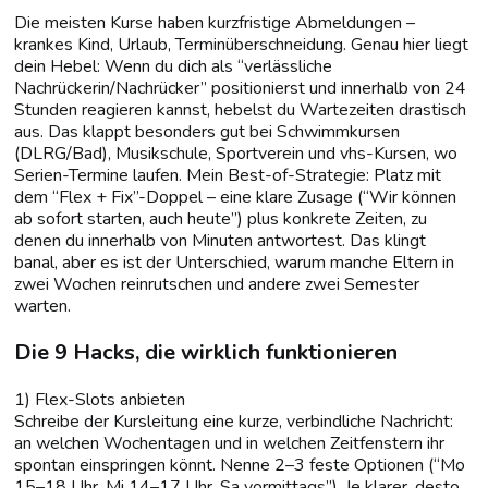
Die meisten Kurse haben kurzfristige Abmeldungen –
krankes Kind, Urlaub, Terminüberschneidung. Genau hier liegt
dein Hebel: Wenn du dich als “verlässliche
Nachrückerin/Nachrücker” positionierst und innerhalb von 24
Stunden reagieren kannst, hebelst du Wartezeiten drastisch
aus. Das klappt besonders gut bei Schwimmkursen
(DLRG/Bad), Musikschule, Sportverein und vhs-Kursen, wo
Serien-Termine laufen. Mein Best-of-Strategie: Platz mit
dem “Flex + Fix”-Doppel – eine klare Zusage (“Wir können
ab sofort starten, auch heute”) plus konkrete Zeiten, zu
denen du innerhalb von Minuten antwortest. Das klingt
banal, aber es ist der Unterschied, warum manche Eltern in
zwei Wochen reinrutschen und andere zwei Semester
warten.
Die 9 Hacks, die wirklich funktionieren
1) Flex-Slots anbieten
Schreibe der Kursleitung eine kurze, verbindliche Nachricht:
an welchen Wochentagen und in welchen Zeitfenstern ihr
spontan einspringen könnt. Nenne 2–3 feste Optionen (“Mo
15–18 Uhr, Mi 14–17 Uhr, Sa vormittags”). Je klarer, desto