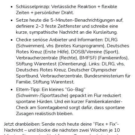
Schlüsselprinzip: Verlässliche Reaktion + flexible
Zeiten + persönlicher Draht.
Setze heute die 5-Minuten-Benachrichtigungen auf,
definiere 2–3 feste Zeitfenster und schreibe eine
kurze, sympathische Nachricht an die Kursleitung.
Checke seriöse Anbieter und Informanten: DLRG
(Schwimmen), vhs (breites Kursprogramm), Deutsches
Rotes Kreuz (Erste Hilfe), DOSB/Vereine (Sport),
Verbraucherzentrale (Rechte), BMFSFJ (Familieninfos),
Stiftung Warentest (Orientierung). Links: DLRG, vhs,
Deutsches Rotes Kreuz, Deutscher Olympischer
Sportbund, Verbraucherzentrale, Bundesministerium für
Familie, Stiftung Warentest.
Eltern-Tipp: Ein kleines “Go-Bag”
(Schwimm-/Sporttasche) gepackt im Flur reduziert
spontane Hürden. Und ein kurzer Familienkalender-
Check am Sonntagabend sorgt dafür, dass spontane
Zusagen realistisch bleiben.
Jetzt dranbleiben: Sende noch heute deine “Flex + Fix”-
Nachricht – und blocke die nächsten zwei Wochen je 10