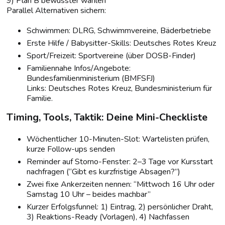
9) Plan B bewusster wählen
Parallel Alternativen sichern:
Schwimmen: DLRG, Schwimmvereine, Bäderbetriebe
Erste Hilfe / Babysitter-Skills: Deutsches Rotes Kreuz
Sport/Freizeit: Sportvereine (über DOSB-Finder)
Familiennahe Infos/Angebote:
Bundesfamilienministerium (BMFSFJ)
Links: Deutsches Rotes Kreuz, Bundesministerium für
Familie.
Timing, Tools, Taktik: Deine Mini-Checkliste
Wöchentlicher 10-Minuten-Slot: Wartelisten prüfen,
kurze Follow-ups senden
Reminder auf Storno-Fenster: 2–3 Tage vor Kursstart
nachfragen (“Gibt es kurzfristige Absagen?”)
Zwei fixe Ankerzeiten nennen: “Mittwoch 16 Uhr oder
Samstag 10 Uhr – beides machbar”
Kurzer Erfolgsfunnel: 1) Eintrag, 2) persönlicher Draht,
3) Reaktions-Ready (Vorlagen), 4) Nachfassen