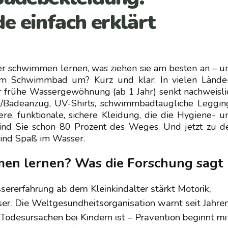
e einfach erklärt
der schwimmen lernen, was ziehen sie am besten an – u
 im Schwimmbad um? Kurz und klar: In vielen Lände
er frühe Wassergewöhnung (ab 1 Jahr) senkt nachweisli
/Badeanzug, UV-Shirts, schwimmbadtaugliche Leggin
bere, funktionale, sichere Kleidung, die die Hygiene- u
sind Sie schon 80 Prozent des Weges. Und jetzt zu d
Kind Spaß im Wasser.
en lernen? Was die Forschung sagt
rerfahrung ab dem Kleinkindalter stärkt Motorik,
r. Die Weltgesundheitsorganisation warnt seit Jahren
Todesursachen bei Kindern ist – Prävention beginnt mi