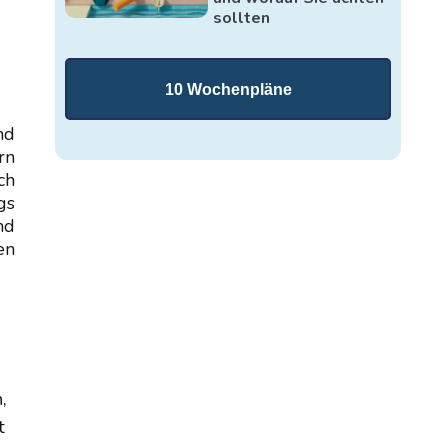
sollten
10 Wochenpläne
nd
rn
ch
gs
nd
en
,
t