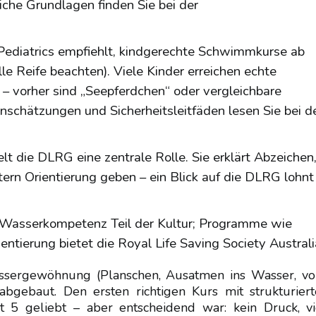
che Grundlagen finden Sie bei der
diatrics empfiehlt, kindgerechte Schwimmkurse ab
lle Reife beachten). Viele Kinder erreichen echte
– vorher sind „Seepferdchen“ oder vergleichbare
inschätzungen und Sicherheitsleitfäden lesen Sie bei d
lt die DLRG eine zentrale Rolle. Sie erklärt Abzeichen
tern Orientierung geben – ein Blick auf die DLRG lohnt
ist Wasserkompetenz Teil der Kultur; Programme wie
entierung bietet die Royal Life Saving Society Australi
assergewöhnung (Planschen, Ausatmen ins Wasser, v
abgebaut. Den ersten richtigen Kurs mit strukturiert
 5 geliebt – aber entscheidend war: kein Druck, vi