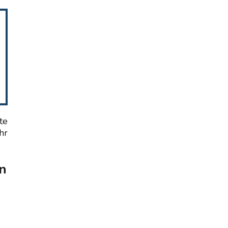
te
hr
n