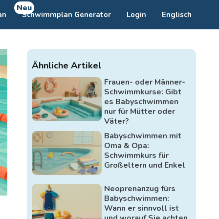
Neu
an
Schwimmplan Generator
Login
Englisch
Ähnliche Artikel
Frauen- oder Männer-
Schwimmkurse: Gibt
es Babyschwimmen
nur für Mütter oder
Väter?
Babyschwimmen mit
Oma & Opa:
Schwimmkurs für
Großeltern und Enkel
Neoprenanzug fürs
Babyschwimmen:
Wann er sinnvoll ist
und worauf Sie achten