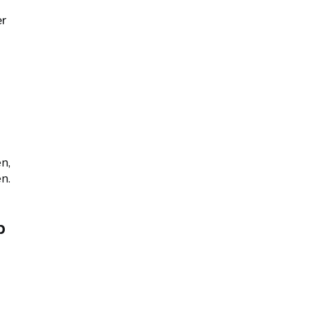
er
n,
n.
b