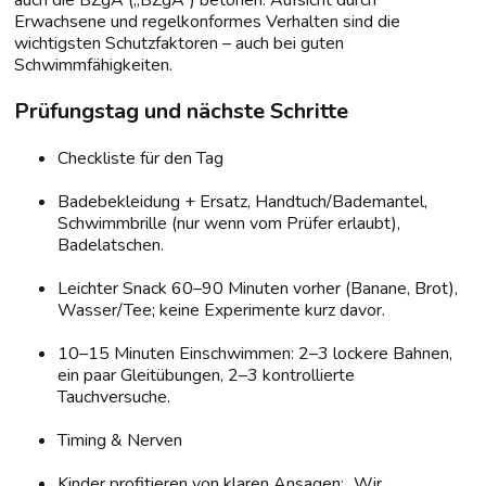
auch die BZgA („BZgA“) betonen: Aufsicht durch
Erwachsene und regelkonformes Verhalten sind die
wichtigsten Schutzfaktoren – auch bei guten
Schwimmfähigkeiten.
Prüfungstag und nächste Schritte
Checkliste für den Tag
Badebekleidung + Ersatz, Handtuch/Bademantel,
Schwimmbrille (nur wenn vom Prüfer erlaubt),
Badelatschen.
Leichter Snack 60–90 Minuten vorher (Banane, Brot),
Wasser/Tee; keine Experimente kurz davor.
10–15 Minuten Einschwimmen: 2–3 lockere Bahnen,
ein paar Gleitübungen, 2–3 kontrollierte
Tauchversuche.
Timing & Nerven
Kinder profitieren von klaren Ansagen: „Wir