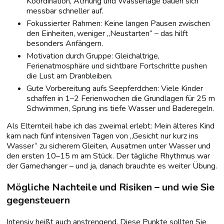
Koordination, Atmung und Wasserlage bauen sich
messbar schneller auf.
Fokussierter Rahmen: Keine langen Pausen zwischen
den Einheiten, weniger „Neustarten“ – das hilft
besonders Anfängern.
Motivation durch Gruppe: Gleichaltrige,
Ferienatmosphäre und sichtbare Fortschritte pushen
die Lust am Dranbleiben.
Gute Vorbereitung aufs Seepferdchen: Viele Kinder
schaffen in 1–2 Ferienwochen die Grundlagen für 25 m
Schwimmen, Sprung ins tiefe Wasser und Baderegeln.
Als Elternteil habe ich das zweimal erlebt: Mein älteres Kind
kam nach fünf intensiven Tagen von „Gesicht nur kurz ins
Wasser“ zu sicherem Gleiten, Ausatmen unter Wasser und
den ersten 10–15 m am Stück. Der tägliche Rhythmus war
der Gamechanger – und ja, danach brauchte es weiter Übung.
Mögliche Nachteile und Risiken – und wie Sie
gegensteuern
Intensiv heißt auch anstrengend. Diese Punkte sollten Sie