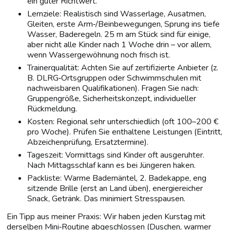
ein guter Richtwert.
Lernziele: Realistisch sind Wasserlage, Ausatmen,
Gleiten, erste Arm‑/Beinbewegungen, Sprung ins tiefe
Wasser, Baderegeln. 25 m am Stück sind für einige,
aber nicht alle Kinder nach 1 Woche drin – vor allem,
wenn Wassergewöhnung noch frisch ist.
Trainerqualität: Achten Sie auf zertifizierte Anbieter (z.
B. DLRG‑Ortsgruppen oder Schwimmschulen mit
nachweisbaren Qualifikationen). Fragen Sie nach:
Gruppengröße, Sicherheitskonzept, individueller
Rückmeldung.
Kosten: Regional sehr unterschiedlich (oft 100–200 €
pro Woche). Prüfen Sie enthaltene Leistungen (Eintritt,
Abzeichenprüfung, Ersatztermine).
Tageszeit: Vormittags sind Kinder oft ausgeruhter.
Nach Mittagsschlaf kann es bei Jüngeren haken.
Packliste: Warme Bademäntel, 2. Badekappe, eng
sitzende Brille (erst an Land üben), energiereicher
Snack, Getränk. Das minimiert Stresspausen.
Ein Tipp aus meiner Praxis: Wir haben jeden Kurstag mit
derselben Mini‑Routine abgeschlossen (Duschen, warmer