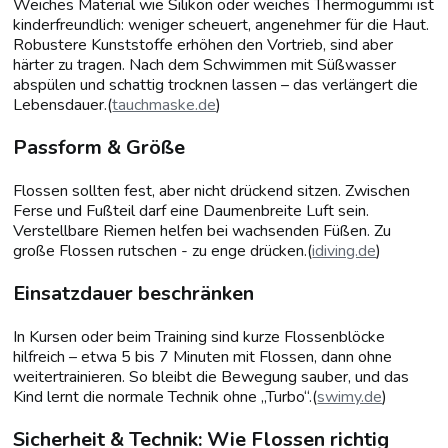
Weiches Material wie Silikon oder weiches Thermogummi ist
kinderfreundlich: weniger scheuert, angenehmer für die Haut.
Robustere Kunststoffe erhöhen den Vortrieb, sind aber
härter zu tragen. Nach dem Schwimmen mit Süßwasser
abspülen und schattig trocknen lassen – das verlängert die
Lebensdauer.(
tauchmaske.de
)
Passform & Größe
Flossen sollten fest, aber nicht drückend sitzen. Zwischen
Ferse und Fußteil darf eine Daumenbreite Luft sein.
Verstellbare Riemen helfen bei wachsenden Füßen. Zu
große Flossen rutschen - zu enge drücken.(
idiving.de
)
Einsatzdauer beschränken
In Kursen oder beim Training sind kurze Flossenblöcke
hilfreich – etwa 5 bis 7 Minuten mit Flossen, dann ohne
weitertrainieren. So bleibt die Bewegung sauber, und das
Kind lernt die normale Technik ohne „Turbo“.(
swimy.de
)
Sicherheit & Technik: Wie Flossen richtig