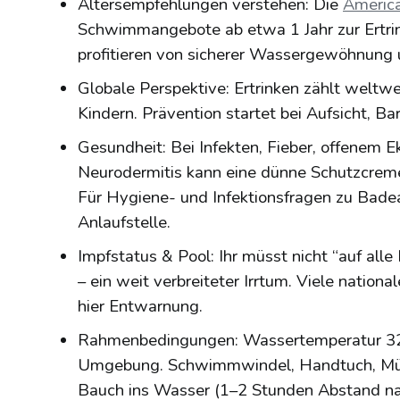
Altersempfehlungen verstehen: Die
America
Schwimmangebote ab etwa 1 Jahr zur Ertri
profitieren von sicherer Wassergewöhnung 
Globale Perspektive: Ertrinken zählt weltw
Kindern. Prävention startet bei Aufsicht, Bar
Gesundheit: Bei Infekten, Fieber, offenem 
Neurodermitis kann eine dünne Schutzcreme
Für Hygiene- und Infektionsfragen zu Bade
Anlaufstelle.
Impfstatus & Pool: Ihr müsst nicht “auf a
– ein weit verbreiteter Irrtum. Viele nationa
hier Entwarnung.
Rahmenbedingungen: Wassertemperatur 32–
Umgebung. Schwimmwindel, Handtuch, Mütz
Bauch ins Wasser (1–2 Stunden Abstand na