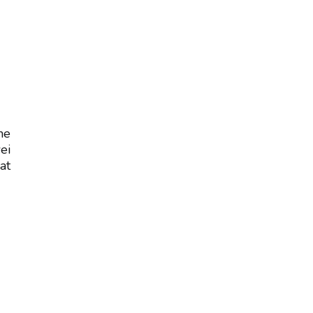
ne
ei
at