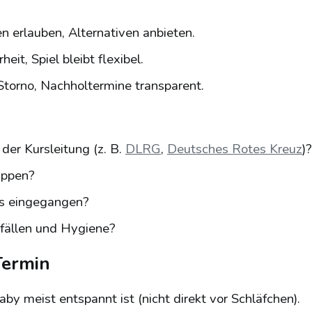
en erlauben, Alternativen anbieten.
eit, Spiel bleibt flexibel.
Storno, Nachholtermine transparent.
er Kursleitung (z. B.
DLRG
,
Deutsches Rotes Kreuz
)?
uppen?
ys eingegangen?
sfällen und Hygiene?
Termin
by meist entspannt ist (nicht direkt vor Schläfchen).