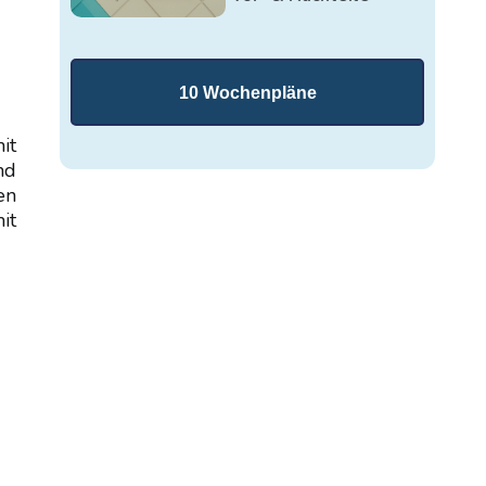
10 Wochenpläne
it
nd
en
it