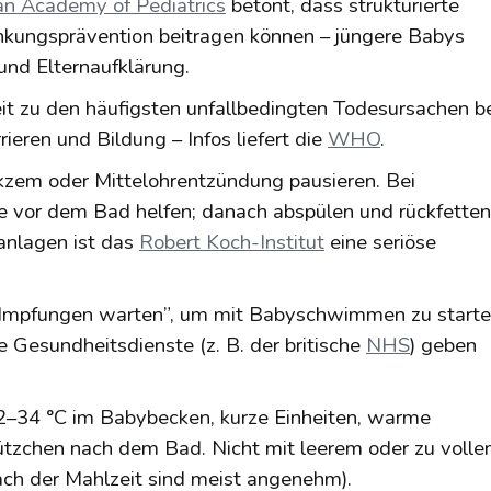
n Academy of Pediatrics
betont, dass strukturierte
nkungsprävention beitragen können – jüngere Babys
und Elternaufklärung.
eit zu den häufigsten unfallbedingten Todesursachen b
rieren und Bildung – Infos liefert die
WHO
.
Ekzem oder Mittelohrentzündung pausieren. Bei
 vor dem Bad helfen; danach abspülen und rückfetten
anlagen ist das
Robert Koch-Institut
eine seriöse
lle Impfungen warten”, um mit Babyschwimmen zu start
le Gesundheitsdienste (z. B. der britische
NHS
) geben
34 °C im Babybecken, kurze Einheiten, warme
chen nach dem Bad. Nicht mit leerem oder zu voll
ch der Mahlzeit sind meist angenehm).