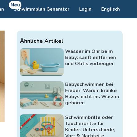
Neu
an
Schwimmplan Generator
Login
Englisch
Ähnliche Artikel
Wasser im Ohr beim
Baby: sanft entfernen
und Otitis vorbeugen
Babyschwimmen bei
Fieber: Warum kranke
Babys nicht ins Wasser
gehören
Schwimmbrille oder
Taucherbrille für
Kinder: Unterschiede,
Vor- & Nachteile