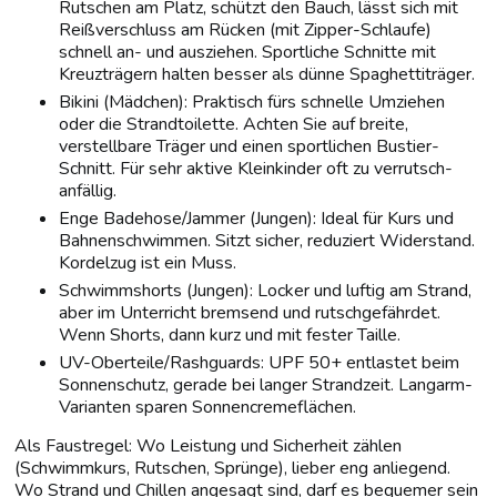
Rutschen am Platz, schützt den Bauch, lässt sich mit
Reißverschluss am Rücken (mit Zipper-Schlaufe)
schnell an- und ausziehen. Sportliche Schnitte mit
Kreuzträgern halten besser als dünne Spaghettiträger.
Bikini (Mädchen): Praktisch fürs schnelle Umziehen
oder die Strandtoilette. Achten Sie auf breite,
verstellbare Träger und einen sportlichen Bustier-
Schnitt. Für sehr aktive Kleinkinder oft zu verrutsch-
anfällig.
Enge Badehose/Jammer (Jungen): Ideal für Kurs und
Bahnenschwimmen. Sitzt sicher, reduziert Widerstand.
Kordelzug ist ein Muss.
Schwimmshorts (Jungen): Locker und luftig am Strand,
aber im Unterricht bremsend und rutschgefährdet.
Wenn Shorts, dann kurz und mit fester Taille.
UV-Oberteile/Rashguards: UPF 50+ entlastet beim
Sonnenschutz, gerade bei langer Strandzeit. Langarm-
Varianten sparen Sonnencremeflächen.
Als Faustregel: Wo Leistung und Sicherheit zählen
(Schwimmkurs, Rutschen, Sprünge), lieber eng anliegend.
Wo Strand und Chillen angesagt sind, darf es bequemer sein