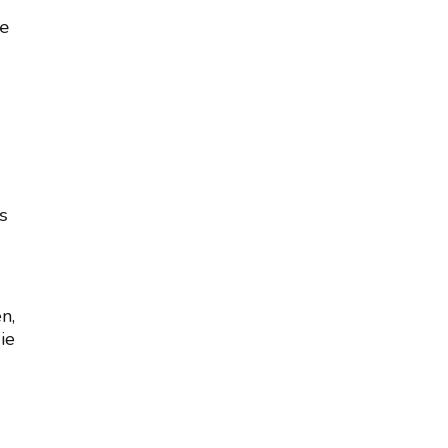
ie
s
n,
ie