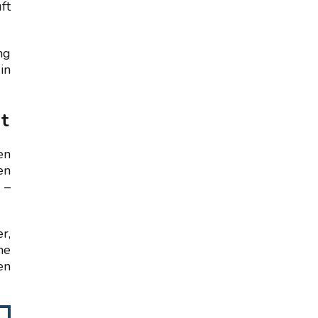
ft
ng
in
t
en
en
 –
r,
he
en