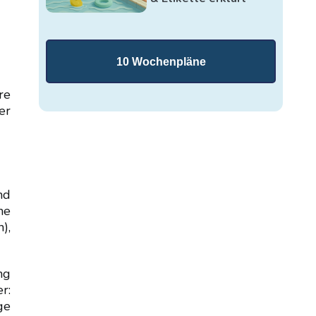
10 Wochenpläne
re
er
nd
ne
),
ng
r:
ge