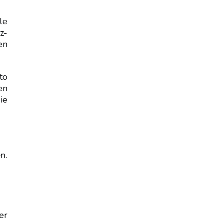
le
z-
en
to
en
ie
n.
er