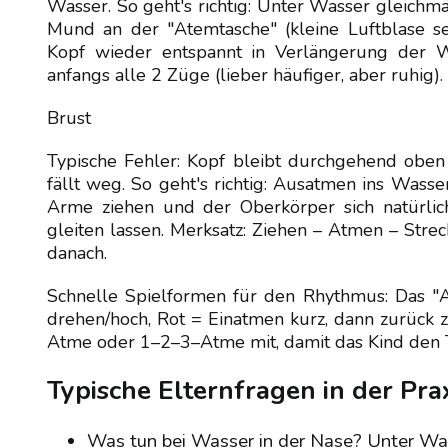
Wasser. So geht's richtig: Unter Wasser gleichm
Mund an der "Atemtasche" (kleine Luftblase sei
Kopf wieder entspannt in Verlängerung der W
anfangs alle 2 Züge (lieber häufiger, aber ruhig).
Brust
Typische Fehler: Kopf bleibt durchgehend oben
fällt weg. So geht's richtig: Ausatmen ins Wass
Arme ziehen und der Oberkörper sich natürlic
gleiten lassen. Merksatz: Ziehen – Atmen – Stre
danach.
Schnelle Spielformen für den Rhythmus: Das "A
drehen/hoch, Rot = Einatmen kurz, dann zurück 
Atme oder 1–2–3–Atme mit, damit das Kind den T
Typische Elternfragen in der Pra
Was tun bei Wasser in der Nase? Unter Was