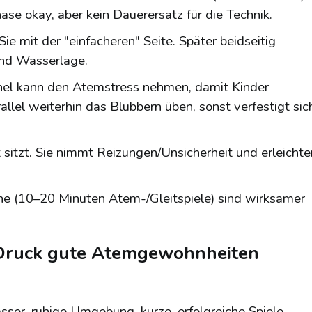
se okay, aber kein Dauerersatz für die Technik.
ie mit der "einfacheren" Seite. Später beidseitig
und Wasserlage.
chel kann den Atemstress nehmen, damit Kinder
lel weiterhin das Blubbern üben, sonst verfestigt sic
sitzt. Sie nimmt Reizungen/Unsicherheit und erleichte
he (10–20 Minuten Atem-/Gleitspiele) sind wirksamer
 Druck gute Atemgewohnheiten
er, ruhige Umgebung, kurze, erfolgreiche Spiele.