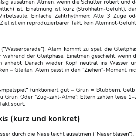
äßig ausatmen. Atmen, wenn die Schulter rotiert und d
tlich) ist. Einatmung ist kurz (Strohhalm-Gefühl), da
irbelsäule. Einfache Zählrhythmen: Alle 3 Züge od
 Ziel ist ein reproduzierbarer Takt, kein Atemnot-Gefühl
 ("Wasserparade"), Atem kommt zu spät, die Gleitpha
er während der Gleitphase. Einatmen geschieht, wenn d
h anhebt. Danach wieder Kopf neutral ins Wasser u
cken – Gleiten. Atem passt in den "Ziehen"-Moment, nic
mpelspiel" funktioniert gut – Grün = Blubbern, Gelb
zu Grün. Oder "Zug-zähl-Atme": Eltern zählen leise 1–
akt spürt.
xis (kurz und konkret)
ser durch die Nase leicht ausatmen ("Nasenblasen").