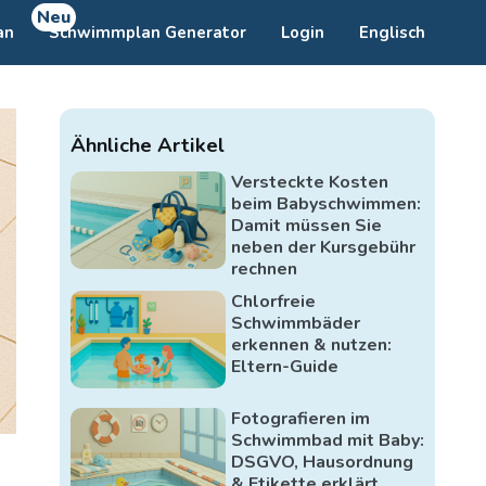
Neu
an
Schwimmplan Generator
Login
Englisch
Ähnliche Artikel
Versteckte Kosten
beim Babyschwimmen:
Damit müssen Sie
neben der Kursgebühr
rechnen
Chlorfreie
Schwimmbäder
erkennen & nutzen:
Eltern-Guide
Fotografieren im
Schwimmbad mit Baby:
DSGVO, Hausordnung
& Etikette erklärt