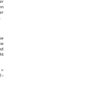
er
nn
er
.
se
ie
nd
ht
 =
2–