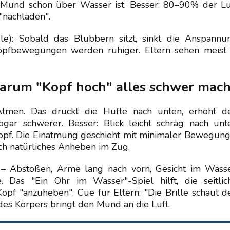
r Mund schon über Wasser ist. Besser: 80–90% der Lu
"nachladen".
e): Sobald das Blubbern sitzt, sinkt die Anspannu
Kopfbewegungen werden ruhiger. Eltern sehen meist 
arum "Kopf hoch" alles schwer mach
Atmen. Das drückt die Hüfte nach unten, erhöht d
ar schwerer. Besser: Blick leicht schräg nach unt
 Kopf. Die Einatmung geschieht mit minimaler Bewegung
ch natürliches Anheben im Zug.
n – Abstoßen, Arme lang nach vorn, Gesicht im Wasse
. Das "Ein Ohr im Wasser"-Spiel hilft, die seitlic
pf "anzuheben". Cue für Eltern: "Die Brille schaut d
des Körpers bringt den Mund an die Luft.