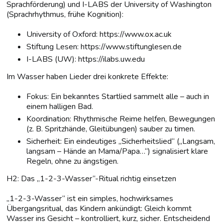
Sprachförderung) und I-LABS der University of Washington
(Sprachrhythmus, frühe Kognition):
University of Oxford: https://www.ox.ac.uk
Stiftung Lesen: https://www.stiftunglesen.de
I-LABS (UW): https://ilabs.uw.edu
Im Wasser haben Lieder drei konkrete Effekte:
Fokus: Ein bekanntes Startlied sammelt alle – auch in
einem halligen Bad.
Koordination: Rhythmische Reime helfen, Bewegungen
(z. B. Spritzhände, Gleitübungen) sauber zu timen.
Sicherheit: Ein eindeutiges „Sicherheitslied“ („Langsam,
langsam – Hände an Mama/Papa…“) signalisiert klare
Regeln, ohne zu ängstigen.
H2: Das „1-2-3-Wasser“-Ritual richtig einsetzen
„1-2-3-Wasser“ ist ein simples, hochwirksames
Übergangsritual, das Kindern ankündigt: Gleich kommt
Wasser ins Gesicht – kontrolliert, kurz, sicher. Entscheidend