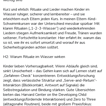
wichtig sind
Kurz und ehrlich: Rituale und Lieder machen Kinder im
Wasser ruhiger, sicherer und lernbereiter – und sie
erleichtern euch Eltern jeden Kurs. In meinen Eltern-Kind-
Schwimmkursen war der Unterschied messbar spürbar: Mit
klaren Ritualen („1-2-3-Wasser“) und wiederkehrenden
Liedern stiegen Aufmerksamkeit und Freude, Tränen wurden
seltener, Fortschritte konstanter. Hier erfahrt ihr, warum das
so ist, wie ihr es sofort umsetzt und worauf ihr aus
Sicherheitsgründen achten solltet.
H2: Warum Rituale im Wasser wirken
Kinder lieben Vorhersagbarkeit. Wenn Abläufe gleich sind,
sinkt Unsicherheit – das Gehirn kann sich auf Lernen statt auf
„Gefahren-Check“ konzentrieren. Entwicklungsforschung
zeigt, dass verlässliche Struktur und „Serve-and-Return“-
Interaktion (Blickkontakt, Antwort auf Signale) die
Selbstregulation und Bindung stärken. Gute Übersichten
bieten das Harvard Center on the Developing Child
(entwicklungsfördernde Interaktionen) und Zero to Three
(alltagsnahe Routinen), beide mit großem Praxisfokus: