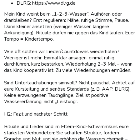
DLRG: https://www.dlrg.de
Mein Kind weint beim „1-2-3-Wasser“. Aufhören oder
dranbleiben? Erst regulieren: Nähe, ruhige Stimme, Pause.
Dann kleiner ansetzen (weniger Wasser, längere
Ankündigung). Rituale dürfen nie gegen das Kind laufen. Euer
Tempo = Kindertempo.
Wie oft sollten wir Lieder/Countdowns wiederholen?
Weniger ist mehr: Einmal klar ansagen, einmal ruhig
durchführen, kurz bestärken. Wiederholung 2–3 Mal – wenn
das Kind kooperativ ist. Zu viele Wiederholungen ermüden.
Sind Untertauchübungen sinnvoll? Nicht pauschal. Achtet auf
eure Kursleitung und seriöse Standards (z. B. AAP, DLRG).
Keine erzwungenen Tauchgänge. Ziel ist positive
Wassererfahrung, nicht „Leistung“.
H2: Fazit und nächster Schritt
Rituale und Lieder sind im Eltern-Kind-Schwimmkurs eure
stärksten Verbündeten: Sie schaffen Struktur, fördern
Sprache und Mut, und sie erhöhen die Wassersicherheit –