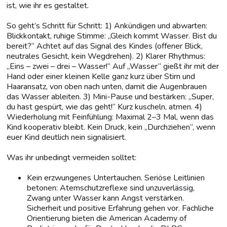
ist, wie ihr es gestaltet.
So geht’s Schritt für Schritt: 1) Ankündigen und abwarten:
Blickkontakt, ruhige Stimme: „Gleich kommt Wasser. Bist du
bereit?“ Achtet auf das Signal des Kindes (offener Blick,
neutrales Gesicht, kein Wegdrehen). 2) Klarer Rhythmus:
„Eins – zwei – drei – Wasser!“ Auf „Wasser“ gießt ihr mit der
Hand oder einer kleinen Kelle ganz kurz über Stirn und
Haaransatz, von oben nach unten, damit die Augenbrauen
das Wasser ableiten. 3) Mini-Pause und bestärken: „Super,
du hast gespürt, wie das geht!“ Kurz kuscheln, atmen. 4)
Wiederholung mit Feinfühlung: Maximal 2–3 Mal, wenn das
Kind kooperativ bleibt. Kein Druck, kein „Durchziehen“, wenn
euer Kind deutlich nein signalisiert.
Was ihr unbedingt vermeiden solltet:
Kein erzwungenes Untertauchen. Seriöse Leitlinien
betonen: Atemschutzreflexe sind unzuverlässig,
Zwang unter Wasser kann Angst verstärken.
Sicherheit und positive Erfahrung gehen vor. Fachliche
Orientierung bieten die American Academy of